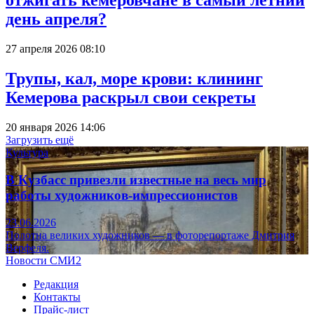
отжигать кемеровчане в самый летний
день апреля?
27 апреля 2026 08:10
Трупы, кал, море крови: клининг
Кемерова раскрыл свои секреты
20 января 2026 14:06
Загрузить ещё
Культура
В Кузбасс привезли известные на весь мир
работы художников-импрессионистов
23.06.2026
Полотна великих художников — в фоторепортаже Дмитрия
Верфеля.
Новости СМИ2
Редакция
Контакты
Прайс-лист