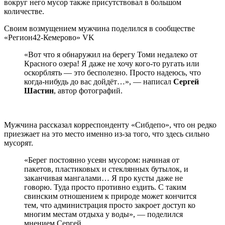
вокруг него мусор также присутствовал в большом
количестве.
Своим возмущением мужчина поделился в сообществе
«Регион42-Кемерово» VK
«Вот что я обнаружил на берегу Томи недалеко от
Красного озера! Я даже не хочу кого-то ругать или
оскорблять — это бесполезно. Просто надеюсь, что
когда-нибудь до вас дойдёт…», — написал
Сергей
Шастин
, автор фотографий.
Мужчина рассказал корреспонденту «Сибдепо», что он редко
приезжает на это место именно из-за того, что здесь сильно
мусорят.
«Берег постоянно усеян мусором: начиная от
пакетов, пластиковых и стеклянных бутылок, и
заканчивая мангалами… Я про кусты даже не
говорю. Туда просто противно ездить. С таким
свинским отношением к природе может кончится
тем, что администрация просто закроет доступ ко
многим местам отдыха у воды», — поделился
мнением Сергей.