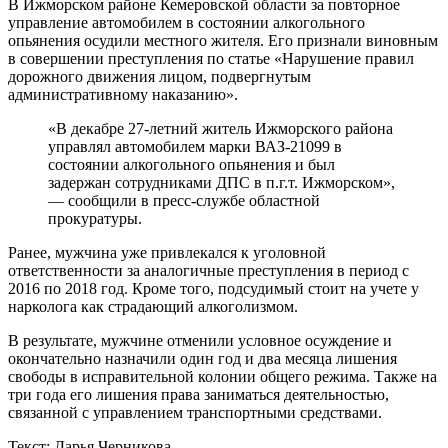
В Ижморском районе Кемеровской области за повторное
управление автомобилем в состоянии алкогольного
опьянения осудили местного жителя. Его признали виновным
в совершении преступления по статье «Нарушение правил
дорожного движения лицом, подвергнутым
административному наказанию».
«В декабре 27-летний житель Ижморского района
управлял автомобилем марки ВАЗ-21099 в
состоянии алкогольного опьянения и был
задержан сотрудниками ДПС в п.г.т. Ижморском»,
— сообщили в пресс-службе областной
прокуратуры.
Ранее, мужчина уже привлекался к уголовной
ответственности за аналогичные преступления в период с
2016 по 2018 год. Кроме того, подсудимый стоит на учете у
нарколога как страдающий алкоголизмом.
В результате, мужчине отменили условное осуждение и
окончательно назначили один год и два месяца лишения
свободы в исправительной колонии общего режима. Также на
три года его лишения права заниматься деятельностью,
связанной с управлением транспортными средствами.
Текст: Дарья Черникова.