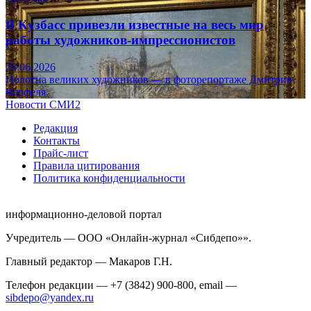
В Кузбасс привезли известные на весь мир
работы художников-импрессионистов
23.06.2026
Полотна великих художников — в фоторепортаже Дмитрия
Верфеля.
Новости СМИ2
Редакция
Контакты
Прайс-лист
Правила цитирования
Политика конфиденциальности
информационно-деловой портал
Учредитель — ООО «Онлайн-журнал «Сибдепо»».
Главный редактор — Макаров Г.Н.
Телефон редакции — +7 (3842) 900-800, email —
sibdepo@yandex.ru