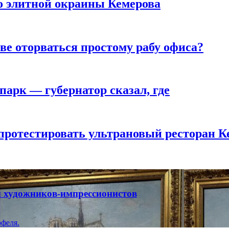
то элитной окраины Кемерова
ве оторваться простому рабу офиса?
парк — губернатор сказал, где
 протестировать ультрановый ресторан К
ты художников-импрессионистов
феля.