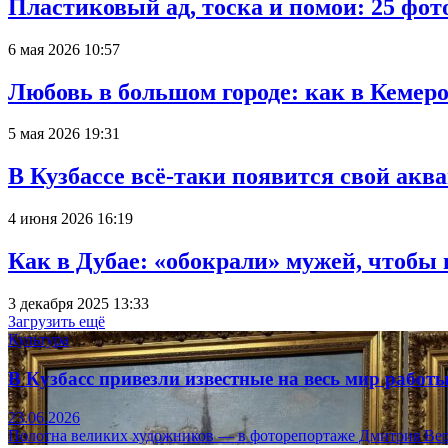
Пластиковый ад, тоска и помои: 25 фо
6 мая 2026 10:57
Любовь в большом городе: как в Кемеро
5 мая 2026 19:31
В Кузбассе всё-таки появится свой аква
4 июня 2026 16:19
Как в Дубае: «обокрали» мужей, чтобы
3 декабря 2025 13:33
Загрузить ещё
Культура
В Кузбасс привезли известные на весь мир рабо
23.06.2026
Полотна великих художников — в фоторепортаже Дмитрия Вер