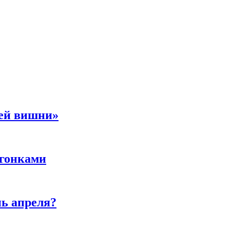
ней вишни»
 гонками
нь апреля?