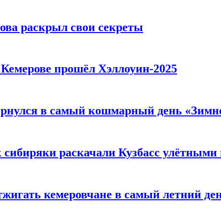
рова раскрыл свои секреты
в Кемерове прошёл Хэллоуин-2025
вернулся в самый кошмарный день «Зим
к сибиряки раскачали Кузбасс улётными
тжигать кемеровчане в самый летний де