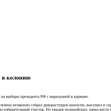
л в колонию
л на выборы президента РФ с марихуаной в кармане.
ужчина незаконно собрал дикорастущую коноплю, высушил и спря
на избирательный участок. Но увидев полицейских, начал вести 