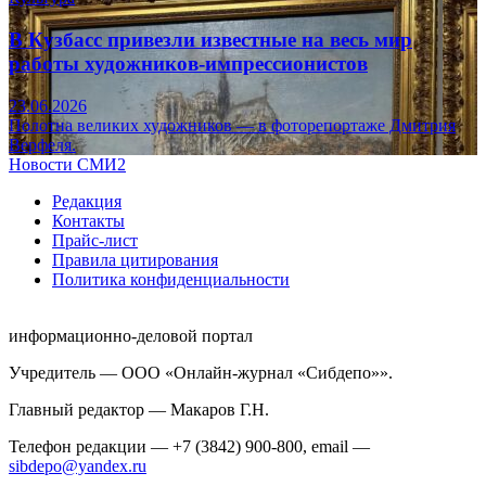
В Кузбасс привезли известные на весь мир
работы художников-импрессионистов
23.06.2026
Полотна великих художников — в фоторепортаже Дмитрия
Верфеля.
Новости СМИ2
Редакция
Контакты
Прайс-лист
Правила цитирования
Политика конфиденциальности
информационно-деловой портал
Учредитель — ООО «Онлайн-журнал «Сибдепо»».
Главный редактор — Макаров Г.Н.
Телефон редакции — +7 (3842) 900-800, email —
sibdepo@yandex.ru