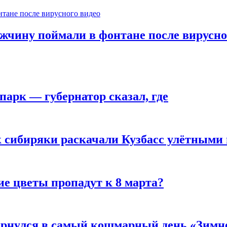
ужчину поймали в фонтане после вирусно
парк — губернатор сказал, где
к сибиряки раскачали Кузбасс улётными
ие цветы пропадут к 8 марта?
вернулся в самый кошмарный день «Зим