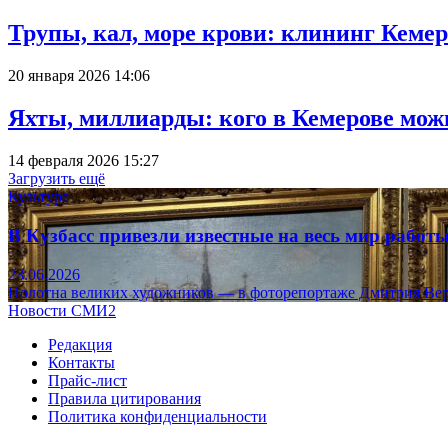
Трупы, кал, море крови: клининг Кеме
20 января 2026 14:06
Яхты, миллиарды: кого в Кемерове мож
14 февраля 2026 15:27
Загрузить ещё
Культура
В Кузбасс привезли известные на весь мир рабо
23.06.2026
Полотна великих художников — в фоторепортаже Дмитрия Вер
Новости СМИ2
Редакция
Контакты
Прайс-лист
Правила цитирования
Политика конфиденциальности