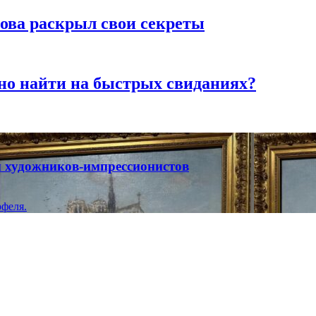
рова раскрыл свои секреты
но найти на быстрых свиданиях?
ты художников-импрессионистов
феля.