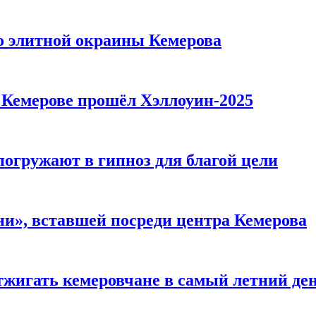
то элитной окраины Кемерова
в Кемерове прошёл Хэллоуин-2025
погружают в гипноз для благой цели
и», вставшей посреди центра Кемерова
тжигать кемеровчане в самый летний де