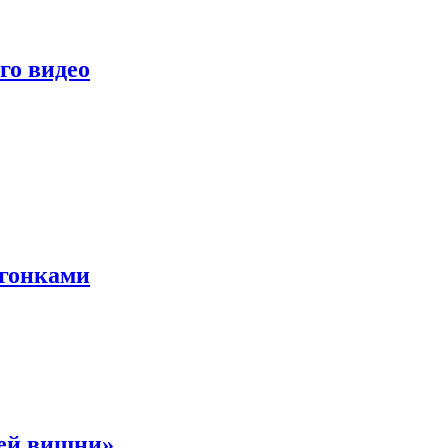
го видео
 гонками
ней вишни»