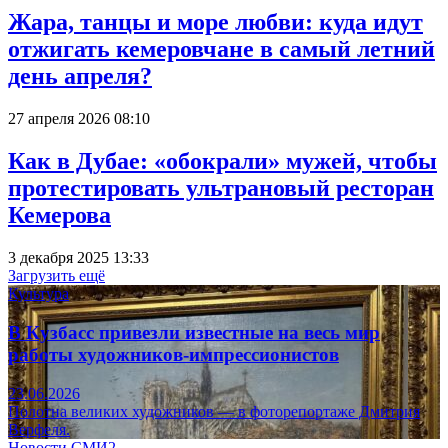
Жара, танцы и море любви: куда идут
отжигать кемеровчане в самый летний
день апреля?
27 апреля 2026 08:10
Как в Дубае: «обокрали» мужей, чтобы
протестировать ультрановый ресторан
Кемерова
3 декабря 2025 13:33
Загрузить ещё
Культура
В Кузбасс привезли известные на весь мир
работы художников-импрессионистов
23.06.2026
Полотна великих художников — в фоторепортаже Дмитрия
Верфеля.
Новости СМИ2