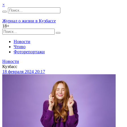
×
Журнал о жизни в Кузбассе
18+
Новости
Чтиво
Фоторепортажи
Новости
Кузбасс
18 февраля 2024 20:17