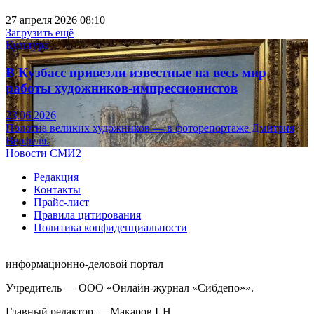
27 апреля 2026 08:10
Загрузить ещё
Культура
В Кузбасс привезли известные на весь мир
работы художников-импрессионистов
23.06.2026
Полотна великих художников — в фоторепортаже Дмитрия
Верфеля.
Новости СМИ2
Редакция
Контакты
Прайс-лист
Правила цитирования
Политика конфиденциальности
информационно-деловой портал
Учредитель — ООО «Онлайн-журнал «Сибдепо»».
Главный редактор — Макаров Г.Н.