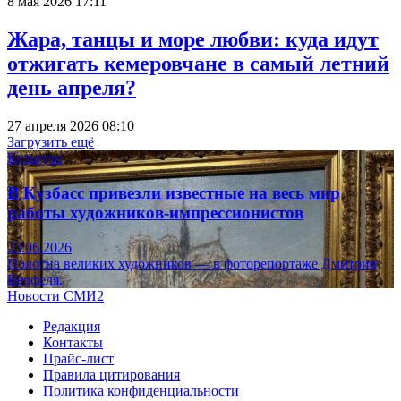
8 мая 2026 17:11
Жара, танцы и море любви: куда идут
отжигать кемеровчане в самый летний
день апреля?
27 апреля 2026 08:10
Загрузить ещё
Культура
В Кузбасс привезли известные на весь мир
работы художников-импрессионистов
23.06.2026
Полотна великих художников — в фоторепортаже Дмитрия
Верфеля.
Новости СМИ2
Редакция
Контакты
Прайс-лист
Правила цитирования
Политика конфиденциальности