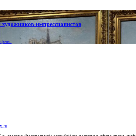
ты художников-импрессионистов
феля.
x.ru