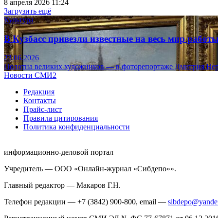
8 апреля 2026 11:24
Загрузить ещё
Культура
В Кузбасс привезли известные на весь мир рабо
23.06.2026
Полотна великих художников — в фоторепортаже Дмитрия Вер
Новости СМИ2
Редакция
Контакты
Прайс-лист
Правила цитирования
Политика конфиденциальности
информационно-деловой портал
Учредитель — ООО «Онлайн-журнал «Сибдепо»».
Главный редактор — Макаров Г.Н.
Телефон редакции — +7 (3842) 900-800, email —
sibdepo@yande