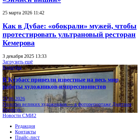
25 марта 2026 11:42
Как в Дубае: «обокрали» мужей, чтобы
протестировать ультрановый ресторан
Кемерова
3 декабря 2025 13:33
Загрузить ещё
Культура
В Кузбасс привезли известные на весь мир
работы художников-импрессионистов
23.06.2026
Полотна великих художников — в фоторепортаже Дмитрия
Верфеля.
Новости СМИ2
Редакция
Контакты
Прайс-лист