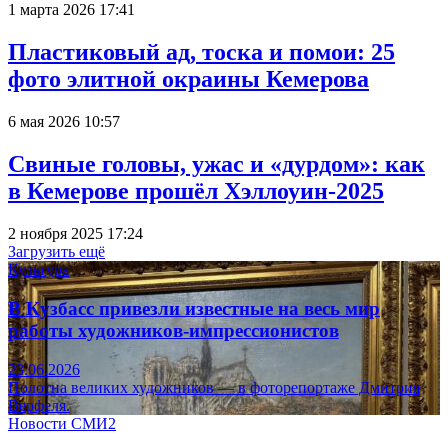
1 марта 2026 17:41
Пластиковый ад, тоска и помои: 25
фото элитной окраины Кемерова
6 мая 2026 10:57
Свиные головы, ужас и «дурдом»: как
в Кемерове прошёл Хэллоуин-2025
2 ноября 2025 17:24
Загрузить ещё
Культура
В Кузбасс привезли известные на весь мир
работы художников-импрессионистов
23.06.2026
Полотна великих художников — в фоторепортаже Дмитрия
Верфеля.
Новости СМИ2