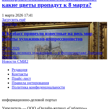
какие цветы пропадут к 8 марта?
1 марта 2026 17:41
Загрузить ещё
Культура
В Кузбасс привезли известные на весь мир
работы художников-импрессионистов
23.06.2026
Полотна великих художников — в фоторепортаже Дмитрия
Верфеля.
Новости СМИ2
Редакция
Контакты
Прайс-лист
Правила цитирования
Политика конфиденциальности
информационно-деловой портал
Учредитель — ООО «Онлайн-журнал «Сибдепо»».