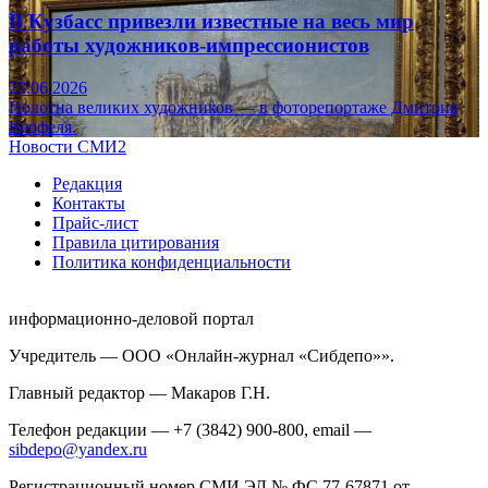
В Кузбасс привезли известные на весь мир
работы художников-импрессионистов
23.06.2026
Полотна великих художников — в фоторепортаже Дмитрия
Верфеля.
Новости СМИ2
Редакция
Контакты
Прайс-лист
Правила цитирования
Политика конфиденциальности
информационно-деловой портал
Учредитель — ООО «Онлайн-журнал «Сибдепо»».
Главный редактор — Макаров Г.Н.
Телефон редакции — +7 (3842) 900-800, email —
sibdepo@yandex.ru
Регистрационный номер СМИ ЭЛ № ФС 77-67871 от