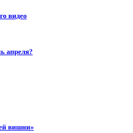
го видео
нь апреля?
ней вишни»