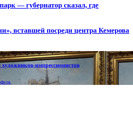
парк — губернатор сказал, где
и», вставшей посреди центра Кемерова
ты художников-импрессионистов
феля.