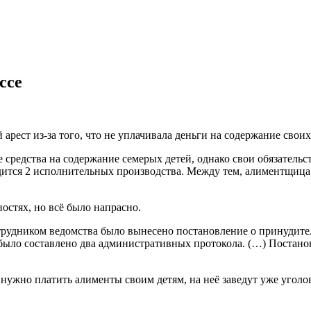
ссе
ест из-за того, что не уплачивала деньги на содержание своих
редства на содержание семерых детей, однако свои обязательс
дится 2 исполнительных производства. Между тем, алиментщица 
ностях, но всё было напрасно.
трудником ведомства было вынесено постановление о принудите
было составлено два административных протокола. (…) Постано
то нужно платить алименты своим детям, на неё заведут уже угол