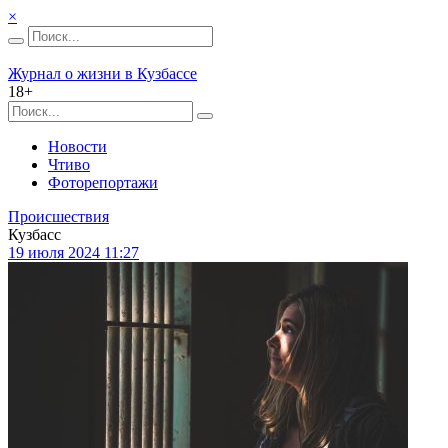
×
Журнал о жизни в Кузбассе
18+
Новости
Чтиво
Фоторепортажи
Происшествия
Кузбасс
19 июля 2024 11:27