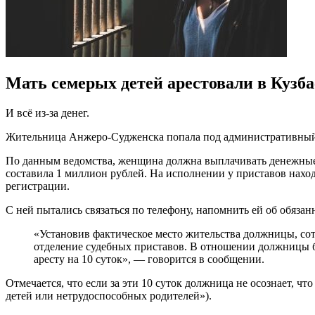
Мать семерых детей арестовали в Кузба
И всё из-за денег.
Жительница Анжеро-Судженска попала под административный ар
По данным ведомства, женщина должна выплачивать денежные с
составила 1 миллион рублей. На исполнении у приставов нахо
регистрации.
С ней пытались связаться по телефону, напомнить ей об обязан
«Установив фактическое место жительства должницы, со
отделение судебных приставов. В отношении должницы 
аресту на 10 суток», — говорится в сообщении.
Отмечается, что если за эти 10 суток должница не осознает, ч
детей или нетрудоспособных родителей»).