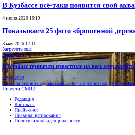
В Кузбассе всё-таки появится свой аква
4 июня 2026 16:19
Показываем 25 фото «брошенной деревн
8 мая 2026 17:11
Загрузить ещё
Культура
В Кузбасс привезли известные на весь мир рабо
23.06.2026
Полотна великих художников — в фоторепортаже Дмитрия Вер
Новости СМИ2
Редакция
Контакты
Прайс-лист
Правила цитирования
Политика конфиденциальности