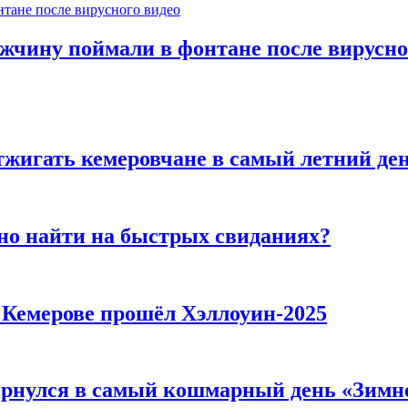
ужчину поймали в фонтане после вирусно
тжигать кемеровчане в самый летний де
но найти на быстрых свиданиях?
в Кемерове прошёл Хэллоуин-2025
вернулся в самый кошмарный день «Зим