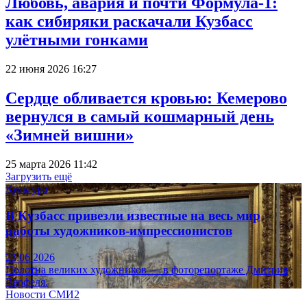
Любовь, авария и почти Формула-1:
как сибиряки раскачали Кузбасс
улётными гонками
22 июня 2026 16:27
Сердце обливается кровью: Кемерово
вернулся в самый кошмарный день
«Зимней вишни»
25 марта 2026 11:42
Загрузить ещё
Культура
В Кузбасс привезли известные на весь мир
работы художников-импрессионистов
23.06.2026
Полотна великих художников — в фоторепортаже Дмитрия
Верфеля.
Новости СМИ2