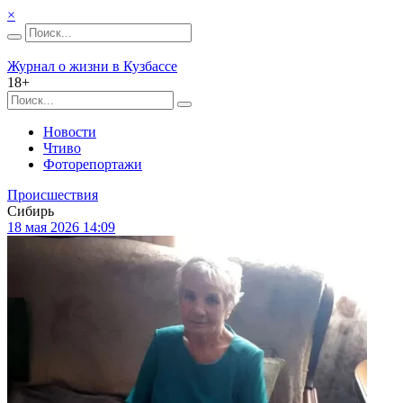
×
Журнал о жизни в Кузбассе
18+
Новости
Чтиво
Фоторепортажи
Происшествия
Сибирь
18 мая 2026 14:09