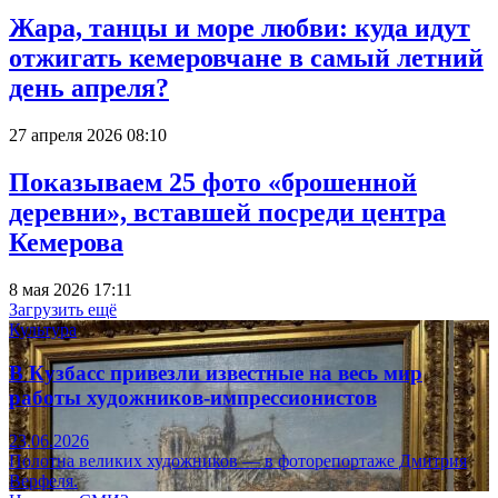
Жара, танцы и море любви: куда идут
отжигать кемеровчане в самый летний
день апреля?
27 апреля 2026 08:10
Показываем 25 фото «брошенной
деревни», вставшей посреди центра
Кемерова
8 мая 2026 17:11
Загрузить ещё
Культура
В Кузбасс привезли известные на весь мир
работы художников-импрессионистов
23.06.2026
Полотна великих художников — в фоторепортаже Дмитрия
Верфеля.