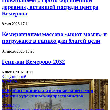
Показываем 25 фото «брошенной
деревни», вставшей посреди центра
Кемерова
8 мая 2026 17:11
Кемеровчанам массово «моют мозги» и
погружают в гипноз для благой цели
31 июля 2025 13:25
Генплан Кемерово-2032
6 июня 2016 10:00
Загрузить ещё
Культура
В Кузбасс привезли известные на весь мир
работы художников-импрессионистов
23.06.2026
Полотна великих художников — в фоторепортаже Дмитрия