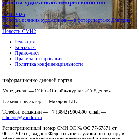
работы художников-импрессионистов
23.06.2026
Полотна великих художников — в фоторепортаже Дмитрия
Верфеля.
Новости СМИ2
Редакция
Контакты
Прайс-лист
Правила цитирования
Политика конфиденциальности
информационно-деловой портал
Учредитель — ООО «Онлайн-журнал «Сибдепо»».
Главный редактор — Макаров Г.Н.
Телефон редакции — +7 (3842) 900-800, email —
sibdepo@yandex.ru
Регистрационный номер СМИ ЭЛ № ФС 77-67871 от
06.12.2016 г., выдано Федеральной службой по надзору в