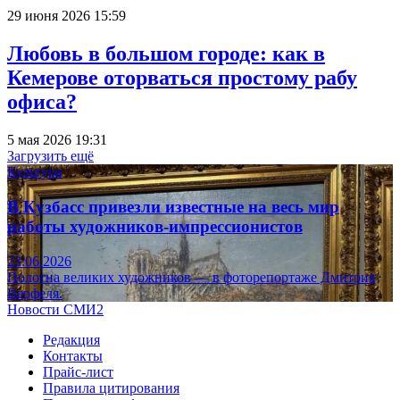
29 июня 2026 15:59
Любовь в большом городе: как в
Кемерове оторваться простому рабу
офиса?
5 мая 2026 19:31
Загрузить ещё
Культура
В Кузбасс привезли известные на весь мир
работы художников-импрессионистов
23.06.2026
Полотна великих художников — в фоторепортаже Дмитрия
Верфеля.
Новости СМИ2
Редакция
Контакты
Прайс-лист
Правила цитирования