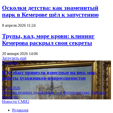
Осколки детства: как знаменитый
парк в Кемерове шёл к запустению
8 апреля 2026 11:24
Трупы, кал, море крови: клининг
Кемерова раскрыл свои секреты
20 января 2026 14:06
Загрузить ещё
Культура
В Кузбасс привезли известные на весь мир
работы художников-импрессионистов
23.06.2026
Полотна великих художников — в фоторепортаже Дмитрия
Верфеля.
Новости СМИ2
Редакция