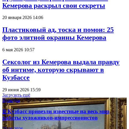
Кемерова раскрыл свои секреты
20 января 2026 14:06
Пластиковый ад, тоска и помои: 25
фото элитной окраины Кемерова
6 мая 2026 10:57
Сексолог из Кемерова выдала правду
об интиме, которую скрывают в
Кузбассе
29 июня 2026 15:59
Загрузить ещё
Культура
В Кузбасс привезли известные на весь мир
работы художников-импрессионистов
23.06.2026