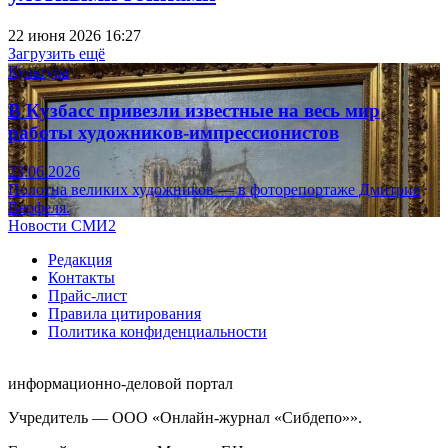
22 июня 2026 16:27
Загрузить ещё
Культура
В Кузбасс привезли известные на весь мир
работы художников-импрессионистов
23.06.2026
Полотна великих художников — в фоторепортаже Дмитрия
Верфеля.
Новости СМИ2
Редакция
Контакты
Прайс-лист
Правила цитирования
Политика конфиденциальности
информационно-деловой портал
Учредитель — ООО «Онлайн-журнал «Сибдепо»».