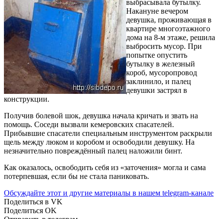
выбрасывала бутылку.
Накануне вечером
девушка, проживающая в
квартире многоэтажного
дома на 8-м этаже, решила
выбросить мусор. При
попытке опустить
бутылку в железный
короб, мусоропровод
заклинило, и палец
девушки застрял в
конструкции.
Получив болевой шок, девушка начала кричать и звать на
помощь. Соседи вызвали кемеровских спасателей.
Прибывшие спасатели специальным инструментом раскрыли
щель между люком и коробом и освободили девушку. На
незначительно повреждённый палец наложили бинт.
Как оказалось, освободить себя из «заточения» могла и сама
потерпевшая, если бы не стала паниковать.
Обсуждайте этот и другие материалы в
нашем telegram-канале
Поделиться в VK
Поделиться OK