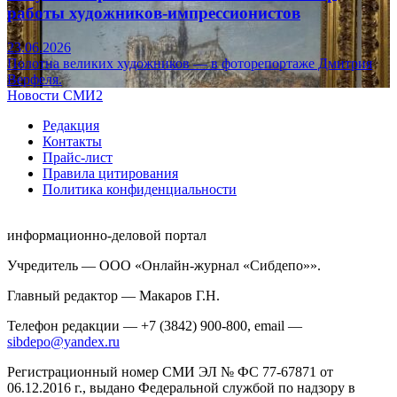
работы художников-импрессионистов
23.06.2026
Полотна великих художников — в фоторепортаже Дмитрия
Верфеля.
Новости СМИ2
Редакция
Контакты
Прайс-лист
Правила цитирования
Политика конфиденциальности
информационно-деловой портал
Учредитель — ООО «Онлайн-журнал «Сибдепо»».
Главный редактор — Макаров Г.Н.
Телефон редакции — +7 (3842) 900-800, email —
sibdepo@yandex.ru
Регистрационный номер СМИ ЭЛ № ФС 77-67871 от
06.12.2016 г., выдано Федеральной службой по надзору в