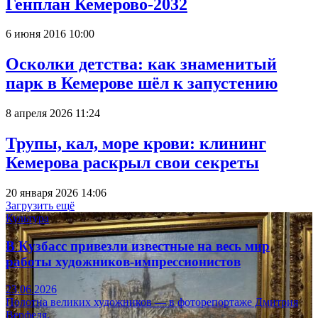
Генплан Кемерово-2032
6 июня 2016 10:00
Осколки детства: как знаменитый
парк в Кемерове шёл к запустению
8 апреля 2026 11:24
Трупы, кал, море крови: клининг
Кемерова раскрыл свои секреты
20 января 2026 14:06
Загрузить ещё
Культура
В Кузбасс привезли известные на весь мир
работы художников-импрессионистов
23.06.2026
Полотна великих художников — в фоторепортаже Дмитрия
Верфеля.