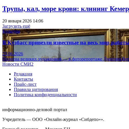
Трупы, кал, море крови: клининг Кеме
20 января 2026 14:06
Загрузить ещё
Культура
В Кузбасс привезли известные на весь мир рабо
23.06.2026
Полотна великих художников — в фоторепортаже Дмитрия Вер
Новости СМИ2
Редакция
Контакты
Прайс-лист
Правила цитирования
Политика конфиденциальности
информационно-деловой портал
Учредитель — ООО «Онлайн-журнал «Сибдепо»».