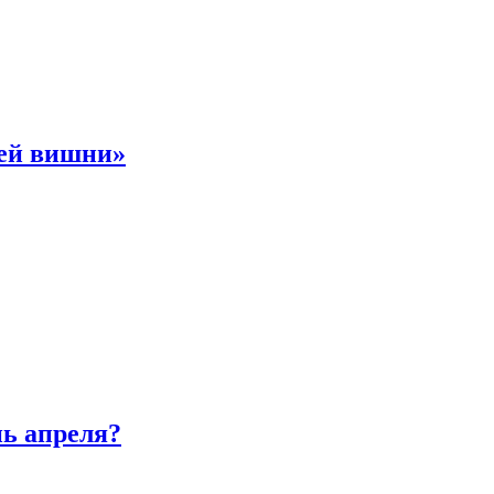
ней вишни»
нь апреля?