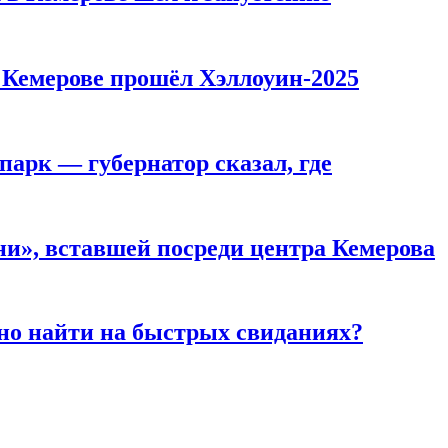
в Кемерове прошёл Хэллоуин-2025
парк — губернатор сказал, где
и», вставшей посреди центра Кемерова
но найти на быстрых свиданиях?