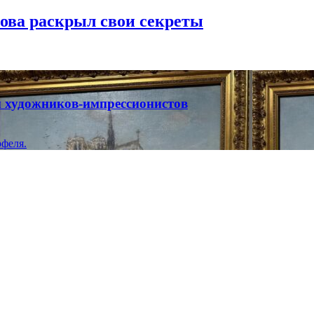
рова раскрыл свои секреты
ты художников-импрессионистов
феля.