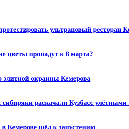
 протестировать ультрановый ресторан К
ие цветы пропадут к 8 марта?
то элитной окраины Кемерова
к сибиряки раскачали Кузбасс улётными
 в Кемерове шёл к запустению