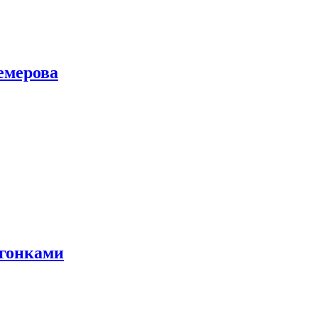
емерова
 гонками