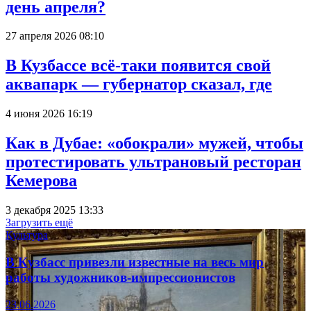
день апреля?
27 апреля 2026 08:10
В Кузбассе всё-таки появится свой
аквапарк — губернатор сказал, где
4 июня 2026 16:19
Как в Дубае: «обокрали» мужей, чтобы
протестировать ультрановый ресторан
Кемерова
3 декабря 2025 13:33
Загрузить ещё
Культура
В Кузбасс привезли известные на весь мир
работы художников-импрессионистов
23.06.2026