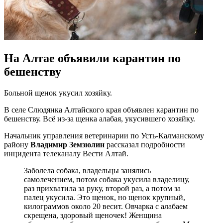
На Алтае объявили карантин по
бешенству
Больной щенок укусил хозяйку.
В селе Слюдянка Алтайского края объявлен карантин по
бешенству. Всё из-за щенка алабая, укусившего хозяйку.
Начальник управления ветеринарии по Усть-Калманскому
району
Владимир Земзюлин
рассказал подробности
инцидента телеканалу Вести Алтай.
Заболела собака, владельцы занялись
самолечением, потом собака укусила владелицу,
раз прихватила за руку, второй раз, а потом за
палец укусила. Это щенок, но щенок крупный,
килограммов около 20 весит. Овчарка с алабаем
скрещена, здоровый щеночек! Женщина