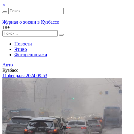
×
Журнал о жизни в Кузбассе
18+
Новости
Чтиво
Фоторепортажи
Авто
Кузбасс
11 февраля 2024 09:53