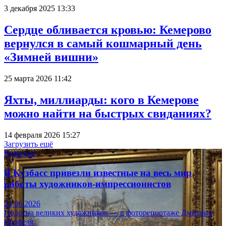
3 декабря 2025 13:33
Сердце обливается кровью: Кемерово
вернулся в самый кошмарный день
«Зимней вишни»
25 марта 2026 11:42
Яхты, миллиарды: кого в Кемерове
можно найти на быстрых свиданиях?
14 февраля 2026 15:27
Загрузить ещё
Культура
В Кузбасс привезли известные на весь мир
работы художников-импрессионистов
23.06.2026
Полотна великих художников — в фоторепортаже Дмитрия
Верфеля.