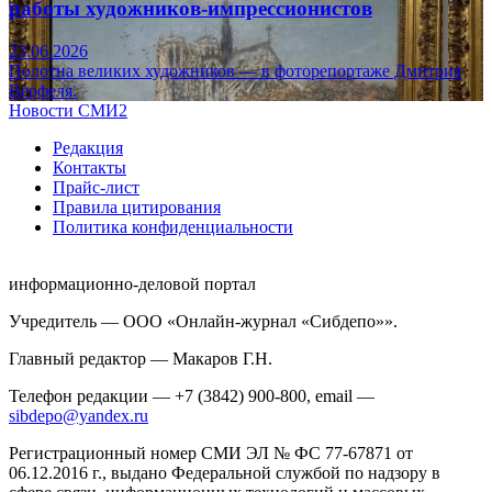
работы художников-импрессионистов
23.06.2026
Полотна великих художников — в фоторепортаже Дмитрия
Верфеля.
Новости СМИ2
Редакция
Контакты
Прайс-лист
Правила цитирования
Политика конфиденциальности
информационно-деловой портал
Учредитель — ООО «Онлайн-журнал «Сибдепо»».
Главный редактор — Макаров Г.Н.
Телефон редакции — +7 (3842) 900-800, email —
sibdepo@yandex.ru
Регистрационный номер СМИ ЭЛ № ФС 77-67871 от
06.12.2016 г., выдано Федеральной службой по надзору в