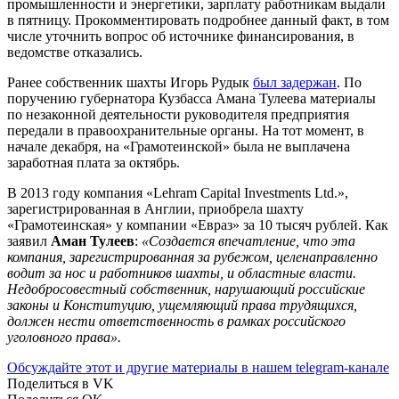
промышленности и энергетики, зарплату работникам выдали
в пятницу. Прокомментировать подробнее данный факт, в том
числе уточнить вопрос об источнике финансирования, в
ведомстве отказались.
Ранее собственник шахты Игорь Рудык
был задержан
. По
поручению губернатора Кузбасса Амана Тулеева материалы
по незаконной деятельности руководителя предприятия
передали в правоохранительные органы. На тот момент, в
начале декабря, на «Грамотеинской» была не выплачена
заработная плата за октябрь.
В 2013 году компания «Lehram Capital Investments Ltd.»,
зарегистрированная в Англии, приобрела шахту
«Грамотеинская» у компании «Евраз» за 10 тысяч рублей. Как
заявил
Аман Тулеев
:
«Создается впечатление, что эта
компания, зарегистрированная за рубежом, целенаправленно
водит за нос и работников шахты, и областные власти.
Недобросовестный собственник, нарушающий российские
законы и Конституцию, ущемляющий права трудящихся,
должен нести ответственность в рамках российского
уголовного права».
Обсуждайте этот и другие материалы в
нашем telegram-канале
Поделиться в VK