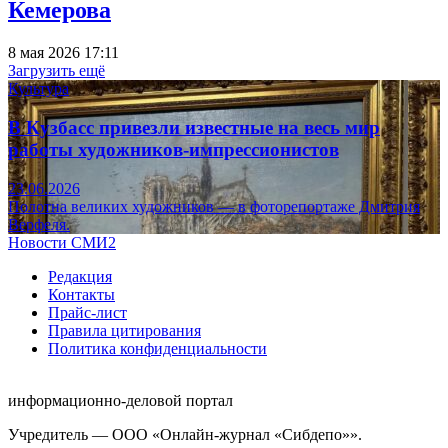
Кемерова
8 мая 2026 17:11
Загрузить ещё
Культура
В Кузбасс привезли известные на весь мир
работы художников-импрессионистов
23.06.2026
Полотна великих художников — в фоторепортаже Дмитрия
Верфеля.
Новости СМИ2
Редакция
Контакты
Прайс-лист
Правила цитирования
Политика конфиденциальности
информационно-деловой портал
Учредитель — ООО «Онлайн-журнал «Сибдепо»».