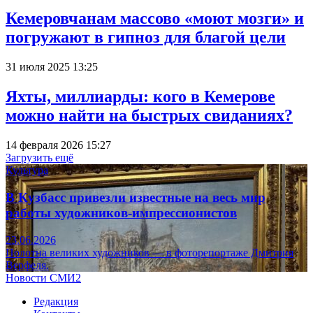
Кемеровчанам массово «моют мозги» и
погружают в гипноз для благой цели
31 июля 2025 13:25
Яхты, миллиарды: кого в Кемерове
можно найти на быстрых свиданиях?
14 февраля 2026 15:27
Загрузить ещё
Культура
В Кузбасс привезли известные на весь мир
работы художников-импрессионистов
23.06.2026
Полотна великих художников — в фоторепортаже Дмитрия
Верфеля.
Новости СМИ2
Редакция