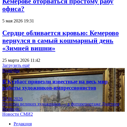
Кемерове оторваться простому рабу
офиса?
5 мая 2026 19:31
Сердце обливается кровью: Кемерово
вернулся в самый кошмарный день
«Зимней вишни»
25 марта 2026 11:42
Загрузить ещё
Культура
В Кузбасс привезли известные на весь мир
работы художников-импрессионистов
23.06.2026
Полотна великих художников — в фоторепортаже Дмитрия
Верфеля.
Новости СМИ2
Редакция