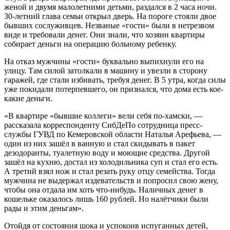
женой и двумя малолетними детьми, раздался в 2 часа ночи.
30-летний глава семьи открыл дверь. На пороге стояли двое
бывших сослуживцев. Незваные «гости» были в нетрезвом
виде и требовали денег. Они знали, что хозяин квартиры
собирает деньги на операцию больному ребенку.
На отказ мужчины «гости» буквально выпихнули его на
улицу. Там силой затолкали в машину и увезли в сторону
гаражей, где стали избивать, требуя денег. В 5 утра, когда силы
уже покидали потерпевшего, он признался, что дома есть кое-
какие деньги.
«В квартире «бывшие коллеги» вели себя по-хамски, —
рассказала корреспонденту СибДеПо сотрудница пресс-
службы ГУВД по Кемеровской области Наталья Арефьева, —
один из них зашёл в ванную и стал скидывать в пакет
дезодоранты, туалетную воду и моющие средства. Другой
зашёл на кухню, достал из холодильника суп и стал его есть.
А третий взял нож и стал резать руку отцу семейства. Тогда
мужчина не выдержал издевательств и попросил свою жену,
чтобы она отдала им хоть что-нибудь. Наличных денег в
кошельке оказалось лишь 160 рублей. Но налётчики были
рады и этим деньгам».
Отойдя от состояния шока и успокоив испуганных детей,