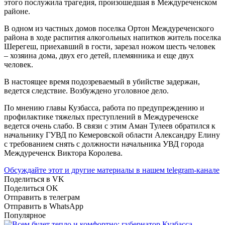
этого послужила трагедия, произошедшая в Междуреченском
районе.
В одном из частных домов поселка Ортон Междуреченского
района в ходе распития алкогольных напитков житель поселка
Шерегеш, приехавший в гости, зарезал ножом шесть человек
– хозяина дома, двух его детей, племянника и еще двух
человек.
В настоящее время подозреваемый в убийстве задержан,
ведется следствие. Возбуждено уголовное дело.
По мнению главы Кузбасса, работа по предупреждению и
профилактике тяжелых преступлений в Междуреченске
ведется очень слабо. В связи с этим Аман Тулеев обратился к
начальнику ГУВД по Кемеровской области Александру Елину
с требованием снять с должности начальника УВД города
Междуреченск Виктора Королева.
Обсуждайте этот и другие материалы в
нашем telegram-канале
Поделиться в VK
Поделиться OK
Отправить в телеграм
Отправить в WhatsApp
Популярное