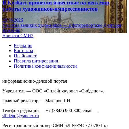
В Кузбасс привезли известные на весь мир
работы художников-импрессионистов
23.06.2026
Полотна великих художников — в фоторепортаже Дмитрия
Верфеля.
Новости СМИ2
Редакция
Контакты
Прайс-лист
Правила цитирования
Политика конфиденциальности
информационно-деловой портал
Учредитель — ООО «Онлайн-журнал «Сибдепо»».
Главный редактор — Макаров Г.Н.
Телефон редакции — +7 (3842) 900-800, email —
sibdepo@yandex.ru
Регистрационный номер СМИ ЭЛ № ФС 77-67871 от