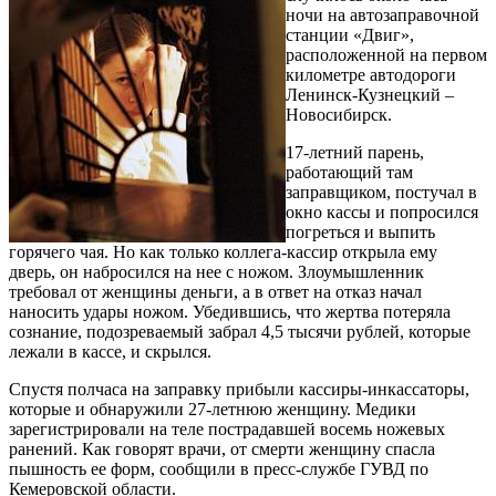
ночи на автозаправочной
станции «Двиг»,
расположенной на первом
километре автодороги
Ленинск-Кузнецкий –
Новосибирск.
17-летний парень,
работающий там
заправщиком, постучал в
окно кассы и попросился
погреться и выпить
горячего чая. Но как только коллега-кассир открыла ему
дверь, он набросился на нее с ножом. Злоумышленник
требовал от женщины деньги, а в ответ на отказ начал
наносить удары ножом. Убедившись, что жертва потеряла
сознание, подозреваемый забрал 4,5 тысячи рублей, которые
лежали в кассе, и скрылся.
Спустя полчаса на заправку прибыли кассиры-инкассаторы,
которые и обнаружили 27-летнюю женщину. Медики
зарегистрировали на теле пострадавшей восемь ножевых
ранений. Как говорят врачи, от смерти женщину спасла
пышность ее форм, сообщили в пресс-службе ГУВД по
Кемеровской области.