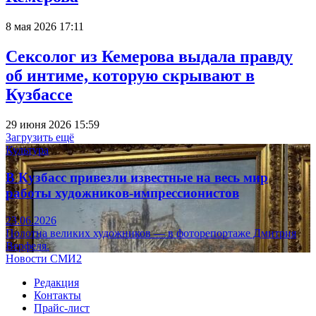
8 мая 2026 17:11
Сексолог из Кемерова выдала правду
об интиме, которую скрывают в
Кузбассе
29 июня 2026 15:59
Загрузить ещё
Культура
В Кузбасс привезли известные на весь мир
работы художников-импрессионистов
23.06.2026
Полотна великих художников — в фоторепортаже Дмитрия
Верфеля.
Новости СМИ2
Редакция
Контакты
Прайс-лист