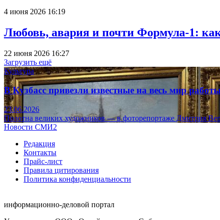
4 июня 2026 16:19
Любовь, авария и почти Формула-1: ка
22 июня 2026 16:27
Загрузить ещё
Культура
В Кузбасс привезли известные на весь мир рабо
23.06.2026
Полотна великих художников — в фоторепортаже Дмитрия Вер
Новости СМИ2
Редакция
Контакты
Прайс-лист
Правила цитирования
Политика конфиденциальности
информационно-деловой портал