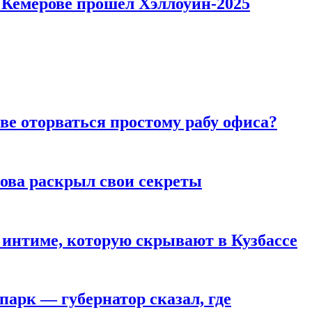
в Кемерове прошёл Хэллоуин-2025
ве оторваться простому рабу офиса?
рова раскрыл свои секреты
 интиме, которую скрывают в Кузбассе
парк — губернатор сказал, где