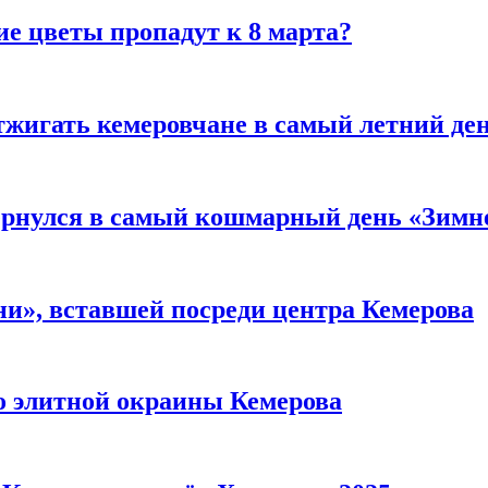
ие цветы пропадут к 8 марта?
тжигать кемеровчане в самый летний де
вернулся в самый кошмарный день «Зим
и», вставшей посреди центра Кемерова
то элитной окраины Кемерова