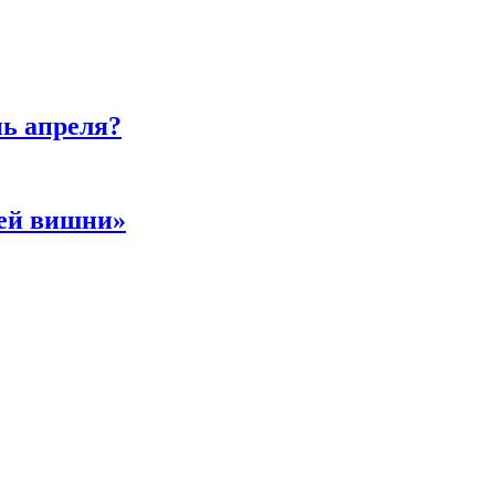
нь апреля?
ней вишни»