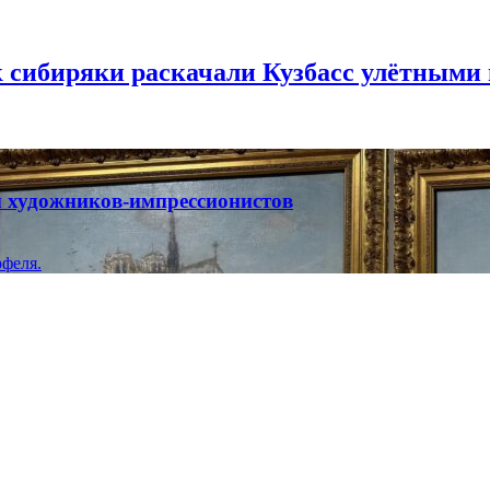
к сибиряки раскачали Кузбасс улётными
ты художников-импрессионистов
феля.