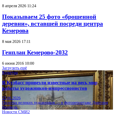
8 апреля 2026 11:24
Показываем 25 фото «брошенной
деревни», вставшей посреди центра
Кемерова
8 мая 2026 17:11
Генплан Кемерово-2032
6 июня 2016 10:00
Загрузить ещё
Культура
В Кузбасс привезли известные на весь мир
работы художников-импрессионистов
23.06.2026
Полотна великих художников — в фоторепортаже Дмитрия
Верфеля.
Новости СМИ2