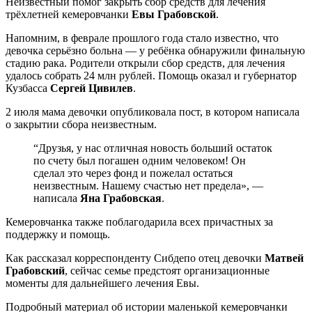
Неизвестный помог закрыть сбор средств для лечения
трёхлетней кемеровчанки
Евы Грабовской
.
Напомним, в феврале прошлого года стало известно, что
девочка серьёзно больна — у ребёнка обнаружили финальную
стадию рака. Родители открыли сбор средств, для лечения
удалось собрать 24 млн рублей. Помощь оказал и губернатор
Кузбасса
Сергей Цивилев
.
2 июля мама девочки опубликовала пост, в котором написала
о закрытии сбора неизвестным.
“Друзья, у нас отличная новость больший остаток
по счету был погашен одним человеком! Он
сделал это через фонд и пожелал остаться
неизвестным. Нашему счастью нет предела», —
написала
Яна Грабовская
.
Кемеровчанка также поблагодарила всех причастных за
поддержку и помощь.
Как рассказал корреспонденту Сибдепо отец девочки
Матвей
Грабовский
, сейчас семье предстоят организационные
моменты для дальнейшего лечения Евы.
Подробный материал об истории маленькой кемеровчанки