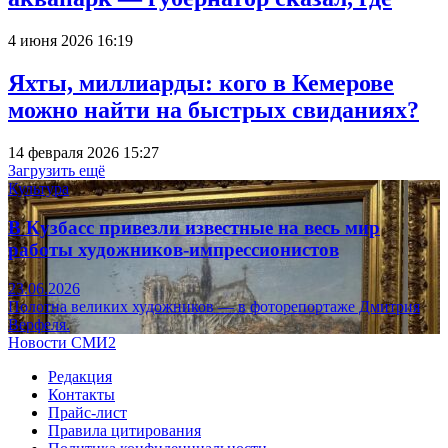
4 июня 2026 16:19
Яхты, миллиарды: кого в Кемерове
можно найти на быстрых свиданиях?
14 февраля 2026 15:27
Загрузить ещё
Культура
В Кузбасс привезли известные на весь мир
работы художников-импрессионистов
23.06.2026
Полотна великих художников — в фоторепортаже Дмитрия
Верфеля.
Новости СМИ2
Редакция
Контакты
Прайс-лист
Правила цитирования