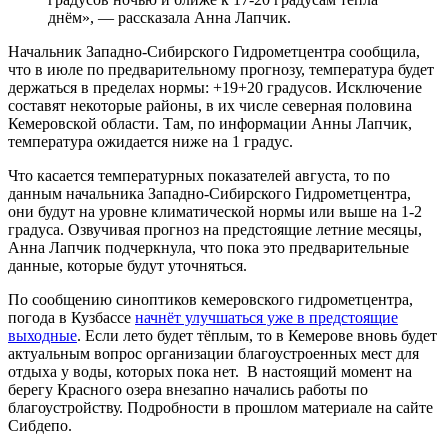
днём», — рассказала Анна Лапчик.
Начальник Западно-Сибирского Гидрометцентра сообщила,
что в июле по предварительному прогнозу, температура будет
держаться в пределах нормы: +19+20 градусов. Исключение
составят некоторые районы, в их числе северная половина
Кемеровской области. Там, по информации Анны Лапчик,
температура ожидается ниже на 1 градус.
Что касается температурных показателей августа, то по
данным начальника Западно-Сибирского Гидрометцентра,
они будут на уровне климатической нормы или выше на 1-2
градуса. Озвучивая прогноз на предстоящие летние месяцы,
Анна Лапчик подчеркнула, что пока это предварительные
данные, которые будут уточняться.
По сообщению синоптиков кемеровского гидрометцентра,
погода в Кузбассе
начнёт улучшаться уже в предстоящие
выходные
. Если лето будет тёплым, то в Кемерове вновь будет
актуальным вопрос организации благоустроенных мест для
отдыха у воды, которых пока нет. В настоящий момент на
берегу Красного озера внезапно начались работы по
благоустройству. Подробности в прошлом материале на сайте
Сибдепо.