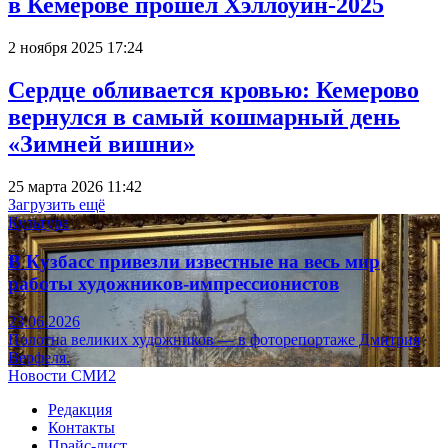
в Кемерове прошёл Хэллоуин-2025
2 ноября 2025 17:24
Сердце обливается кровью: Кемерово
вернулся в самый кошмарный день
«Зимней вишни»
25 марта 2026 11:42
Загрузить ещё
Культура
В Кузбасс привезли известные на весь мир
работы художников-импрессионистов
23.06.2026
Полотна великих художников — в фоторепортаже Дмитрия
Верфеля.
Новости СМИ2
Редакция
Контакты
Прайс-лист