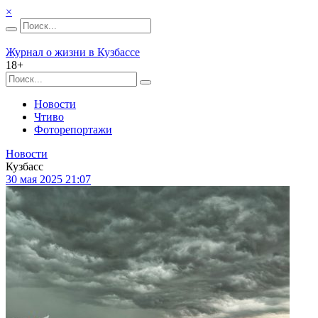
×
Журнал о жизни в Кузбассе
18+
Новости
Чтиво
Фоторепортажи
Новости
Кузбасс
30 мая 2025 21:07