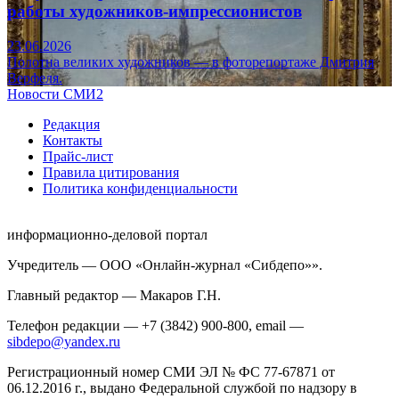
работы художников-импрессионистов
23.06.2026
Полотна великих художников — в фоторепортаже Дмитрия
Верфеля.
Новости СМИ2
Редакция
Контакты
Прайс-лист
Правила цитирования
Политика конфиденциальности
информационно-деловой портал
Учредитель — ООО «Онлайн-журнал «Сибдепо»».
Главный редактор — Макаров Г.Н.
Телефон редакции — +7 (3842) 900-800, email —
sibdepo@yandex.ru
Регистрационный номер СМИ ЭЛ № ФС 77-67871 от
06.12.2016 г., выдано Федеральной службой по надзору в