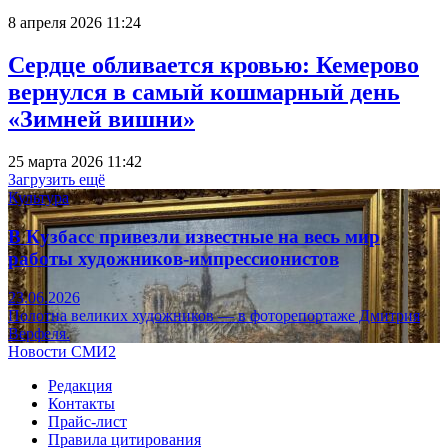
8 апреля 2026 11:24
Сердце обливается кровью: Кемерово
вернулся в самый кошмарный день
«Зимней вишни»
25 марта 2026 11:42
Загрузить ещё
Культура
В Кузбасс привезли известные на весь мир
работы художников-импрессионистов
23.06.2026
Полотна великих художников — в фоторепортаже Дмитрия
Верфеля.
Новости СМИ2
Редакция
Контакты
Прайс-лист
Правила цитирования