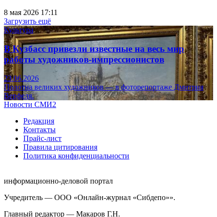
8 мая 2026 17:11
Загрузить ещё
Культура
В Кузбасс привезли известные на весь мир
работы художников-импрессионистов
23.06.2026
Полотна великих художников — в фоторепортаже Дмитрия
Верфеля.
Новости СМИ2
Редакция
Контакты
Прайс-лист
Правила цитирования
Политика конфиденциальности
информационно-деловой портал
Учредитель — ООО «Онлайн-журнал «Сибдепо»».
Главный редактор — Макаров Г.Н.