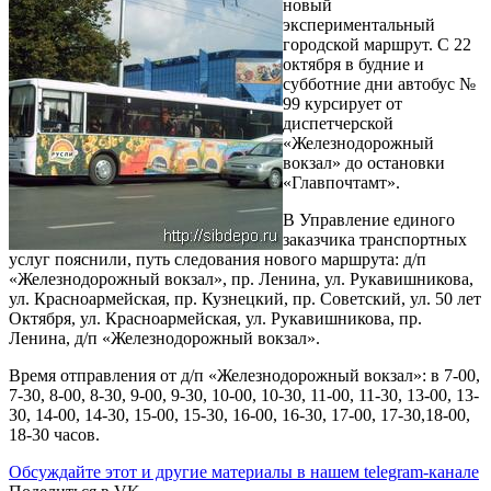
новый
экспериментальный
городской маршрут. С 22
октября в будние и
субботние дни автобус №
99 курсирует от
диспетчерской
«Железнодорожный
вокзал» до остановки
«Главпочтамт».
В Управление единого
заказчика транспортных
услуг пояснили, путь следования нового маршрута: д/п
«Железнодорожный вокзал», пр. Ленина, ул. Рукавишникова,
ул. Красноармейская, пр. Кузнецкий, пр. Советский, ул. 50 лет
Октября, ул. Красноармейская, ул. Рукавишникова, пр.
Ленина, д/п «Железнодорожный вокзал».
Время отправления от д/п «Железнодорожный вокзал»: в 7-00,
7-30, 8-00, 8-30, 9-00, 9-30, 10-00, 10-30, 11-00, 11-30, 13-00, 13-
30, 14-00, 14-30, 15-00, 15-30, 16-00, 16-30, 17-00, 17-30,18-00,
18-30 часов.
Обсуждайте этот и другие материалы в
нашем telegram-канале