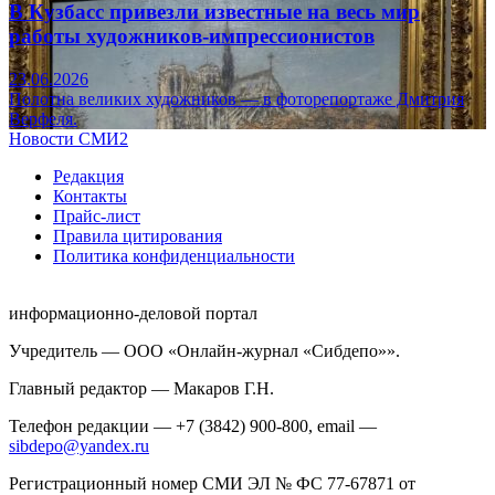
В Кузбасс привезли известные на весь мир
работы художников-импрессионистов
23.06.2026
Полотна великих художников — в фоторепортаже Дмитрия
Верфеля.
Новости СМИ2
Редакция
Контакты
Прайс-лист
Правила цитирования
Политика конфиденциальности
информационно-деловой портал
Учредитель — ООО «Онлайн-журнал «Сибдепо»».
Главный редактор — Макаров Г.Н.
Телефон редакции — +7 (3842) 900-800, email —
sibdepo@yandex.ru
Регистрационный номер СМИ ЭЛ № ФС 77-67871 от