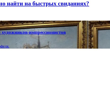
но найти на быстрых свиданиях?
ты художников-импрессионистов
феля.