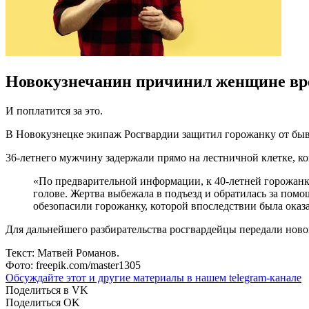
Новокузнечанин причинил женщине вр
И поплатится за это.
В Новокузнецке экипаж Росгвардии защитил горожанку от бывш
36-летнего мужчину задержали прямо на лестничной клетке, ко
«По предварительной информации, к 40-летней горожанк
голове. Жертва выбежала в подъезд и обратилась за пом
обезопасили горожанку, которой впоследствии была ока
Для дальнейшего разбирательства росгвардейцы передали нов
Текст: Матвей Романов.
Фото: freepik.com/master1305
Обсуждайте этот и другие материалы в
нашем telegram-канале
Поделиться в VK
Поделиться OK