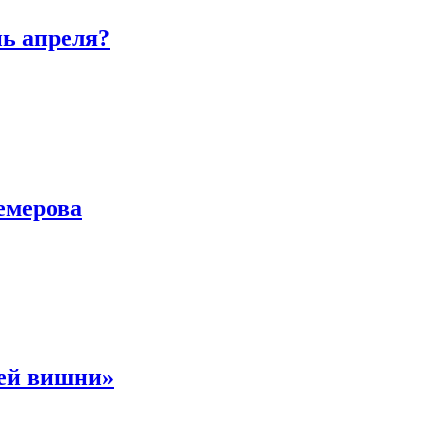
нь апреля?
емерова
ней вишни»