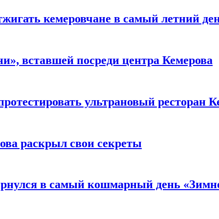
тжигать кемеровчане в самый летний де
и», вставшей посреди центра Кемерова
 протестировать ультрановый ресторан К
рова раскрыл свои секреты
вернулся в самый кошмарный день «Зим