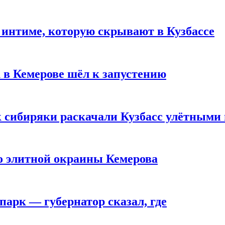
 интиме, которую скрывают в Кузбассе
 в Кемерове шёл к запустению
к сибиряки раскачали Кузбасс улётными
то элитной окраины Кемерова
парк — губернатор сказал, где