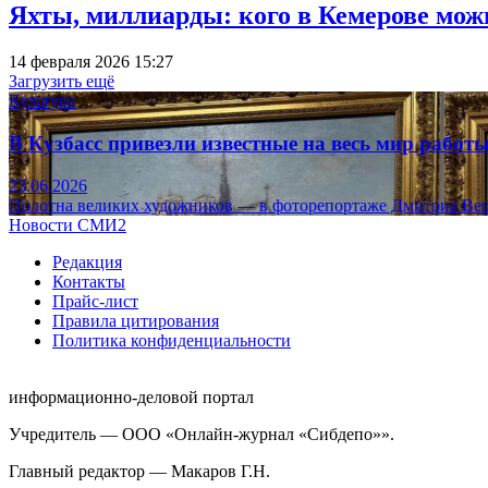
Яхты, миллиарды: кого в Кемерове мож
14 февраля 2026 15:27
Загрузить ещё
Культура
В Кузбасс привезли известные на весь мир рабо
23.06.2026
Полотна великих художников — в фоторепортаже Дмитрия Вер
Новости СМИ2
Редакция
Контакты
Прайс-лист
Правила цитирования
Политика конфиденциальности
информационно-деловой портал
Учредитель — ООО «Онлайн-журнал «Сибдепо»».
Главный редактор — Макаров Г.Н.