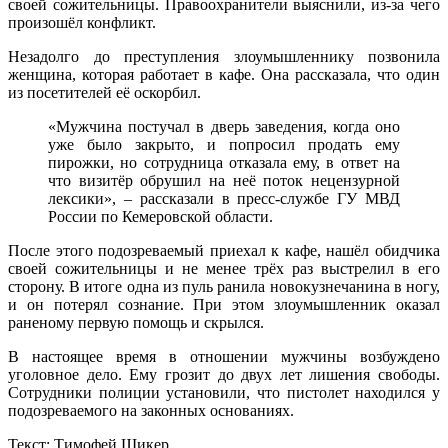
своей сожительницы. Правоохранители выяснили, из-за чего
произошёл конфликт.
Незадолго до преступления злоумышленнику позвонила
женщина, которая работает в кафе. Она рассказала, что один
из посетителей её оскорбил.
«Мужчина постучал в дверь заведения, когда оно
уже было закрыто, и попросил продать ему
пирожки, но сотрудница отказала ему, в ответ на
что визитёр обрушил на неё поток нецензурной
лексики», – рассказали в пресс-службе ГУ МВД
России по Кемеровской области.
После этого подозреваемый приехал к кафе, нашёл обидчика
своей сожительницы и не менее трёх раз выстрелил в его
сторону. В итоге одна из пуль ранила новокузнечанина в ногу,
и он потерял сознание. При этом злоумышленник оказал
раненому первую помощь и скрылся.
В настоящее время в отношении мужчины возбуждено
уголовное дело. Ему грозит до двух лет лишения свободы.
Сотрудники полиции установили, что пистолет находился у
подозреваемого на законных основаниях.
Текст: Тимофей Шикер.