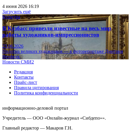
4 июня 2026 16:19
Загрузить ещё
Культура
В Кузбасс привезли известные на весь мир
работы художников-импрессионистов
23.06.2026
Полотна великих художников — в фоторепортаже Дмитрия
Верфеля.
Новости СМИ2
Редакция
Контакты
Прайс-лист
Правила цитирования
Политика конфиденциальности
информационно-деловой портал
Учредитель — ООО «Онлайн-журнал «Сибдепо»».
Главный редактор — Макаров Г.Н.