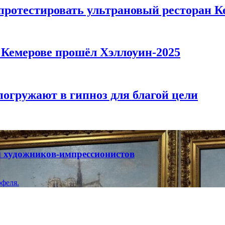
 протестировать ультрановый ресторан К
в Кемерове прошёл Хэллоуин-2025
погружают в гипноз для благой цели
ты художников-импрессионистов
феля.