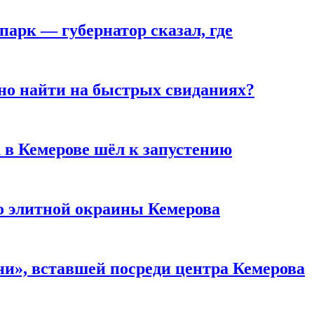
парк — губернатор сказал, где
но найти на быстрых свиданиях?
 в Кемерове шёл к запустению
то элитной окраины Кемерова
и», вставшей посреди центра Кемерова