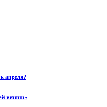
нь апреля?
ней вишни»