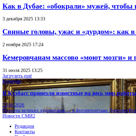
Как в Дубае: «обокрали» мужей, чтобы
3 декабря 2025 13:33
Свиные головы, ужас и «дурдом»: как 
2 ноября 2025 17:24
Кемеровчанам массово «моют мозги» и 
31 июля 2025 13:25
Загрузить ещё
Культура
В Кузбасс привезли известные на весь мир рабо
23.06.2026
Полотна великих художников — в фоторепортаже Дмитрия Вер
Новости СМИ2
Редакция
Контакты