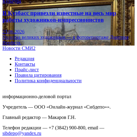
Культура
В Кузбасс привезли известные на весь мир
работы художников-импрессионистов
23.06.2026
Полотна великих художников — в фоторепортаже Дмитрия
Верфеля.
Новости СМИ2
Редакция
Контакты
Прайс-лист
Правила цитирования
Политика конфиденциальности
информационно-деловой портал
Учредитель — ООО «Онлайн-журнал «Сибдепо»».
Главный редактор — Макаров Г.Н.
Телефон редакции — +7 (3842) 900-800, email —
sibdepo@yandex.ru