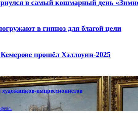
вернулся в самый кошмарный день «Зим
погружают в гипноз для благой цели
в Кемерове прошёл Хэллоуин-2025
ты художников-импрессионистов
феля.