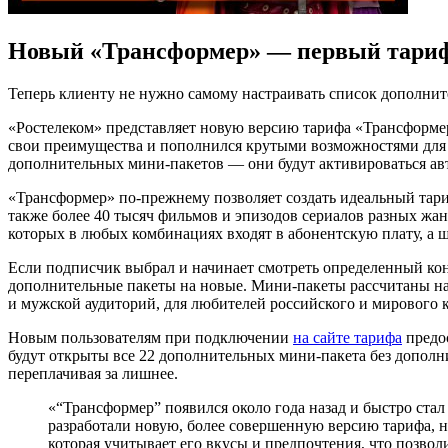
Новый «Трансформер» — первый тариф 
Теперь клиенту не нужно самому настраивать список дополни
«Ростелеком» представляет новую версию тарифа «Трансформер
свои преимущества и пополнился крутыми возможностями для 
дополнительных мини-пакетов — они будут активироваться авт
«Трансформер» по-прежнему позволяет создать идеальный тариф
также более 40 тысяч фильмов и эпизодов сериалов разных жан
которых в любых комбинациях входят в абонентскую плату, а ш
Если подписчик выбрал и начинает смотреть определенный конт
дополнительные пакеты на новые. Мини-пакеты рассчитаны на 
и мужской аудиторий, для любителей российского и мирового 
Новым пользователям при подключении
на сайте тарифа
предос
будут открыты все 22 дополнительных мини-пакета без дополнит
переплачивая за лишнее.
«“Трансформер” появился около года назад и быстро стал
разработали новую, более совершенную версию тарифа, на
которая учитывает его вкусы и предпочтения, что позв