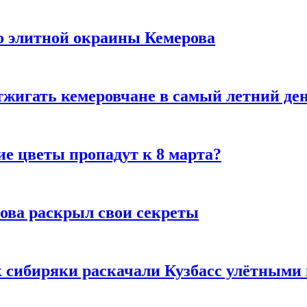
то элитной окраины Кемерова
тжигать кемеровчане в самый летний де
ие цветы пропадут к 8 марта?
рова раскрыл свои секреты
к сибиряки раскачали Кузбасс улётными