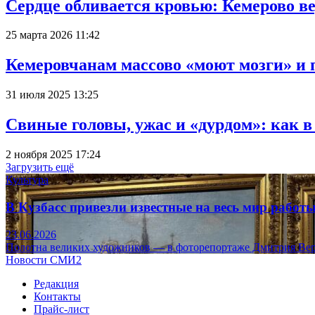
Сердце обливается кровью: Кемерово 
25 марта 2026 11:42
Кемеровчанам массово «моют мозги» и 
31 июля 2025 13:25
Свиные головы, ужас и «дурдом»: как 
2 ноября 2025 17:24
Загрузить ещё
Культура
В Кузбасс привезли известные на весь мир рабо
23.06.2026
Полотна великих художников — в фоторепортаже Дмитрия Вер
Новости СМИ2
Редакция
Контакты
Прайс-лист