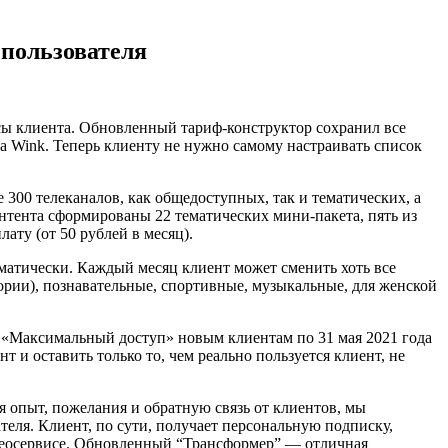
пользователя
сы клиента. Обновленный тариф-конструктор сохранил все
 Wink. Теперь клиенту не нужно самому настраивать список
300 телеканалов, как общедоступных, так и тематических, а
онтента сформированы 22 тематических мини-пакета, пять из
ту (от 50 рублей в месяц).
оматически. Каждый месяц клиент может сменить хоть все
ории), познавательные, спортивные, музыкальные, для женской
и «Максимальный доступ» новым клиентам по 31 мая 2021 года
 и оставить только то, чем реально пользуется клиент, не
я опыт, пожелания и обратную связь от клиентов, мы
теля. Клиент, по сути, получает персональную подписку,
идеосервисе. Обновленный “Трансформер” — отличная