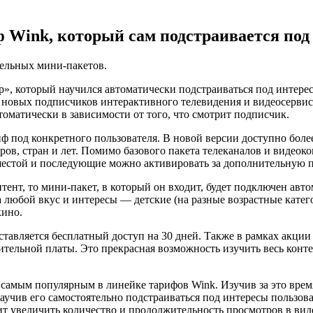
Wink, который сам подстраивается под 
тельных мини-пакетов.
», который научился автоматически подстраиваться под интере
новых подписчиков интерактивного телевидения и видеосервиса
оматически в зависимости от того, что смотрит подписчик.
 под конкретного пользователя. В новой версии доступно более 
ров, стран и лет. Помимо базового пакета телеканалов и видеок
естой и последующие можно активировать за дополнительную пла
ент, то мини-пакет, в который он входит, будет подключен авт
любой вкус и интересы — детские (на разные возрастные катег
кино.
тавляется бесплатный доступ на 30 дней. Также в рамках акци
ельной платы. Это прекрасная возможность изучить весь контент
 самым популярным в линейке тарифов Wink. Изучив за это врем
учив его самостоятельно подстраиваться под интересы пользова
олит увеличить количество и продолжительность просмотров в в