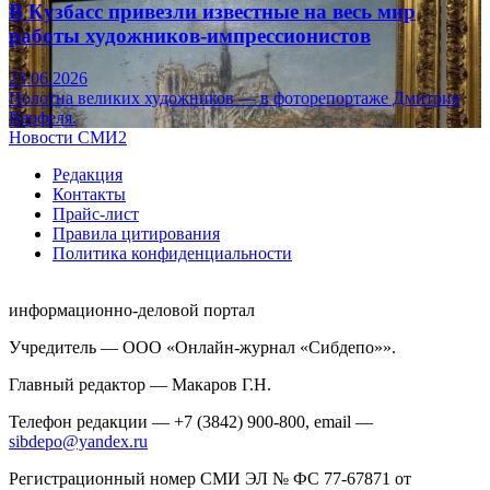
В Кузбасс привезли известные на весь мир
работы художников-импрессионистов
23.06.2026
Полотна великих художников — в фоторепортаже Дмитрия
Верфеля.
Новости СМИ2
Редакция
Контакты
Прайс-лист
Правила цитирования
Политика конфиденциальности
информационно-деловой портал
Учредитель — ООО «Онлайн-журнал «Сибдепо»».
Главный редактор — Макаров Г.Н.
Телефон редакции — +7 (3842) 900-800, email —
sibdepo@yandex.ru
Регистрационный номер СМИ ЭЛ № ФС 77-67871 от