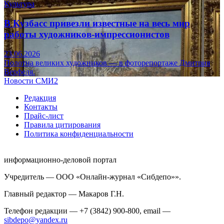
Культура
В Кузбасс привезли известные на весь мир
работы художников-импрессионистов
23.06.2026
Полотна великих художников — в фоторепортаже Дмитрия
Верфеля.
Новости СМИ2
Редакция
Контакты
Прайс-лист
Правила цитирования
Политика конфиденциальности
информационно-деловой портал
Учредитель — ООО «Онлайн-журнал «Сибдепо»».
Главный редактор — Макаров Г.Н.
Телефон редакции — +7 (3842) 900-800, email —
sibdepo@yandex.ru