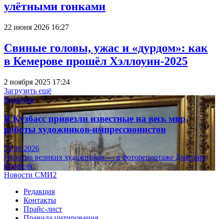
улётными гонками
22 июня 2026 16:27
Свиные головы, ужас и «дурдом»: как
в Кемерове прошёл Хэллоуин-2025
2 ноября 2025 17:24
Загрузить ещё
Культура
В Кузбасс привезли известные на весь мир
работы художников-импрессионистов
23.06.2026
Полотна великих художников — в фоторепортаже Дмитрия
Верфеля.
Новости СМИ2
Редакция
Контакты
Прайс-лист
Правила цитирования