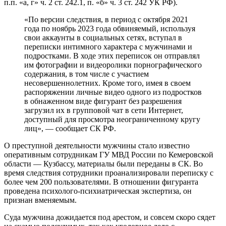
п.п. «а, г» ч. 2 ст. 242.1, п. «б» ч. 3 ст. 242 УК РФ).
«По версии следствия, в период с октября 2021
года по ноябрь 2023 года обвиняемый, используя
свои аккаунты в социальных сетях, вступал в
переписки интимного характера с мужчинами и
подростками. В ходе этих переписок он отправлял
им фотографии и видеоролики порнографического
содержания, в том числе с участием
несовершеннолетних. Кроме того, имея в своем
распоряжении личные видео одного из подростков
в обнаженном виде фигурант без разрешения
загрузил их в групповой чат в сети Интернет,
доступный для просмотра неограниченному кругу
лиц», — сообщает СК РФ.
О преступной деятельности мужчины стало известно
оперативным сотрудникам ГУ МВД России по Кемеровской
области — Кузбассу, материалы были переданы в СК. Во
время следствия сотрудники проанализировали переписку с
более чем 200 пользователями. В отношении фигуранта
проведена психолого-психиатрическая экспертиза, он
признан вменяемым.
Суда мужчина дожидается под арестом, и совсем скоро сядет