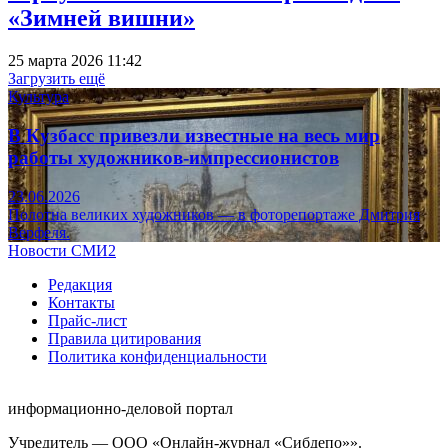
«Зимней вишни»
25 марта 2026 11:42
Загрузить ещё
Культура
В Кузбасс привезли известные на весь мир
работы художников-импрессионистов
23.06.2026
Полотна великих художников — в фоторепортаже Дмитрия
Верфеля.
Новости СМИ2
Редакция
Контакты
Прайс-лист
Правила цитирования
Политика конфиденциальности
информационно-деловой портал
Учредитель — ООО «Онлайн-журнал «Сибдепо»».