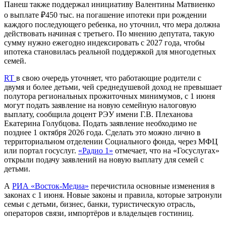
Панеш также поддержал инициативу Валентины Матвиенко
о выплате ₽450 тыс. на погашение ипотеки при рождении
каждого последующего ребенка, но уточнил, что мера должна
действовать начиная с третьего. По мнению депутата, такую
сумму нужно ежегодно индексировать с 2027 года, чтобы
ипотека становилась реальной поддержкой для многодетных
семей.
RT
в свою очередь уточняет, что работающие родители с
двумя и более детьми, чей среднедушевой доход не превышает
полутора региональных прожиточных минимумов, с 1 июня
могут подать заявление на новую семейную налоговую
выплату, сообщила доцент РЭУ имени Г.В. Плеханова
Екатерина Голубцова. Подать заявление необходимо не
позднее 1 октября 2026 года. Сделать это можно лично в
территориальном отделении Социального фонда, через МФЦ
или портал госуслуг.
«Радио 1»
отмечает, что на «Госуслугах»
открыли подачу заявлений на новую выплату для семей с
детьми.
А
РИА «Восток-Медиа»
перечистила основные изменения в
законах с 1 июня. Новые законы и правила, которые затронули
семьи с детьми, бизнес, банки, туристическую отрасль,
операторов связи, импортёров и владельцев гостиниц.